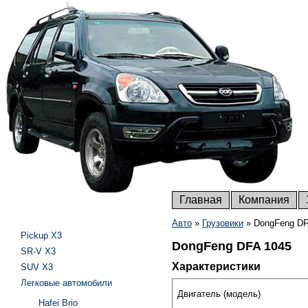
Главная
Компания
Авто
»
Грузовики
»
DongFeng DF
Pickup X3
DongFeng DFA 1045
SR-V X3
Характеристики
SUV X3
Легковые автомобили
Двигатель (модель)
Hafei Brio