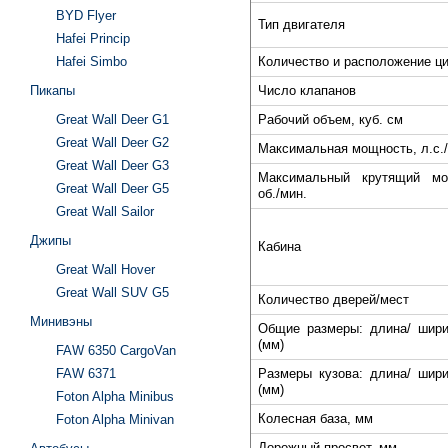
BYD Flyer
Тип двигателя
Hafei Princip
Hafei Simbo
Количество и расположение ц
Пикапы
Число клапанов
Great Wall Deer G1
Рабочий объем, куб. см
Great Wall Deer G2
Максимальная мощность, л.с./
Great Wall Deer G3
Максимальный крутящий мо
Great Wall Deer G5
об./мин.
Great Wall Sailor
Джипы
Кабина
Great Wall Hover
Great Wall SUV G5
Количество дверей/мест
Минивэны
Общие размеры: длина/ шири
(мм)
FAW 6350 CargoVan
FAW 6371
Размеры кузова: длина/ шири
(мм)
Foton Alpha Minibus
Колесная база, мм
Foton Alpha Minivan
Дорожный просвет, мм