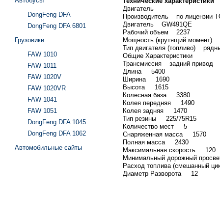
Автобусы
Технические характеристики
Двигатель
DongFeng DFA
Производитель по лицензии 
Двигатель GW491QE
DongFeng DFA 6801
Рабочий объем 2237
Грузовики
Мощность (крутящий момент) 1
Тип двигателя (топливо) рядны
FAW 1010
Общие Характеристики
Трансмиссия задний привод
FAW 1011
Длина 5400
FAW 1020V
Ширина 1690
Высота 1615
FAW 1020VR
Колесная база 3380
FAW 1041
Колея передняя 1490
FAW 1051
Колея задняя 1470
Тип резины 225/75R15
DongFeng DFA 1045
Количество мест 5
DongFeng DFA 1062
Снаряженная масса 1570
Полная масса 2430
Автомобильные сайты
Максимальная скорость 120
Минимальный дорожный прос
Расход топлива (смешанный ц
Диаметр Разворота 12