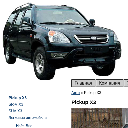
Главная
Компания
Авто
»
Pickup X3
Pickup X3
Pickup X3
SR-V X3
SUV X3
Легковые автомобили
Hafei Brio