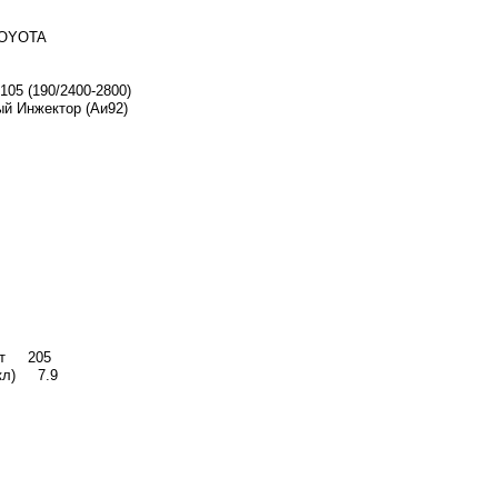
TOYOTA
05 (190/2400-2800)
й Инжектор (Аи92)
вет 205
икл) 7.9