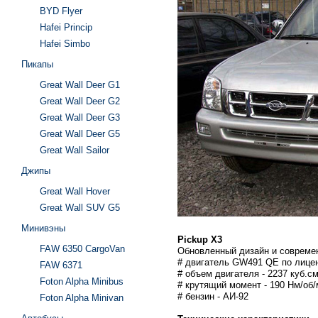
BYD Flyer
Hafei Princip
Hafei Simbo
Пикапы
Great Wall Deer G1
Great Wall Deer G2
Great Wall Deer G3
Great Wall Deer G5
Great Wall Sailor
Джипы
Great Wall Hover
Great Wall SUV G5
Минивэны
Pickup X3
FAW 6350 CargoVan
Обновленный дизайн и современ
# двигатель GW491 QE по лицен
FAW 6371
# объем двигателя - 2237 куб.см
Foton Alpha Minibus
# крутящий момент - 190 Нм/об
# бензин - АИ-92
Foton Alpha Minivan